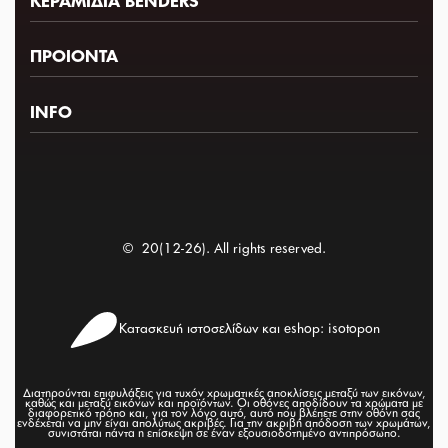
ΚΕΡΑΜΙΔΙΑ BENDERS
ΠΡΟΙΟΝΤΑ
Αρχική
Ποιοι Είμαστε
INFO
Κεραμίδια
Διάθεση
Αξεσουάρ
Tiles Journal
Συχνές Ερωτήσεις
Επικοινωνία
Σημεία Υπεροχής
Οδηγίες Τοποθέτησης
© 20(12-26). All rights reserved.
Inspiration
Κατασκευή ιστοσελίδων και eshop: isotopon
Διατηρούνται επιφυλάξεις για τυχόν χρωματικές αποκλίσεις μεταξύ των εικόνων,
καθώς και μεταξύ εικόνων και προϊόντων. Οι οθόνες αποδίδουν τα χρώματα με
διαφορετικό τρόπο και, για τον λόγο αυτό, αυτό που βλέπετε στην οθόνη σας
ενδέχεται να μην είναι απολύτως ακριβές. Για την ακριβή απόδοση των χρωμάτων,
συνιστάται πάντα η επίσκεψη σε έναν εξουσιοδοτημένο αντιπρόσωπο.