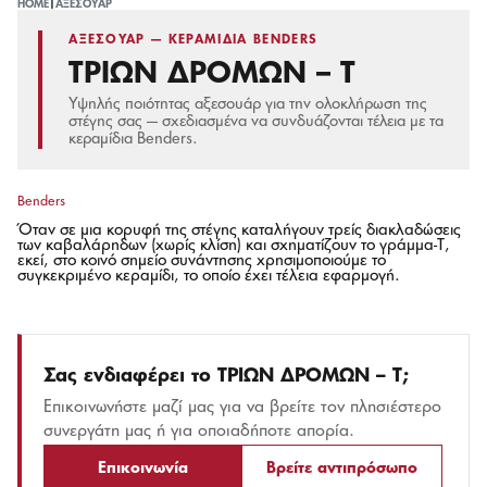
HOME
|
ΑΞΕΣΟΥΆΡ
ΑΞΕΣΟΥΆΡ — ΚΕΡΑΜΊΔΙΑ BENDERS
ΤΡΙΩΝ ΔΡΟΜΩΝ – Τ
Υψηλής ποιότητας αξεσουάρ για την ολοκλήρωση της
στέγης σας — σχεδιασμένα να συνδυάζονται τέλεια με τα
κεραμίδια Benders.
Benders
Όταν σε μια κορυφή της στέγης καταλήγουν τρείς διακλαδώσεις
των καβαλάρηδων (χωρίς κλίση) και σχηματίζουν το γράμμα-Τ,
εκεί, στο κοινό σημείο συνάντησης χρησιμοποιούμε το
συγκεκριμένο κεραμίδι, το οποίο έχει τέλεια εφαρμογή.
Σας ενδιαφέρει το
ΤΡΙΩΝ ΔΡΟΜΩΝ – Τ
;
Επικοινωνήστε μαζί μας για να βρείτε τον πλησιέστερο
συνεργάτη μας ή για οποιαδήποτε απορία.
Επικοινωνία
Βρείτε αντιπρόσωπο