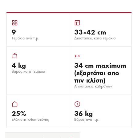
9
33×42 cm
Τεμάχια ανά τ.μ.
Διαστάσεις κατά τεμάχιο
4 kg
34 cm maximum
Βάρος κατά τεμάχιο
(εξαρτάται απο
την κλίση)
Αποστάσεις καδρονιών
25%
36 kg
Eλάχιστη κλίση στέγης
Βάρος ανά τ.μ.