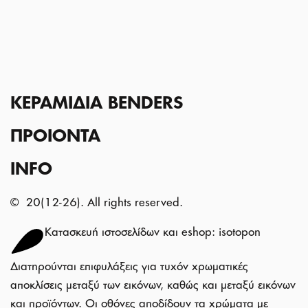
ΚΕΡΑΜΙΔΙΑ BENDERS
ΠΡΟΙΟΝΤΑ
Αρχική
Ποιοι Είμαστε
INFO
Κεραμίδια
Διάθεση
Αξεσουάρ
Tiles Journal
Συχνές Ερωτήσεις
© 20(12-26). All rights reserved.
Επικοινωνία
Σημεία Υπεροχής
Κατασκευή ιστοσελίδων και eshop: isotopon
Οδηγίες Τοποθέτησης
Inspiration
Διατηρούνται επιφυλάξεις για τυχόν χρωματικές
αποκλίσεις μεταξύ των εικόνων, καθώς και μεταξύ εικόνων
και προϊόντων. Οι οθόνες αποδίδουν τα χρώματα με