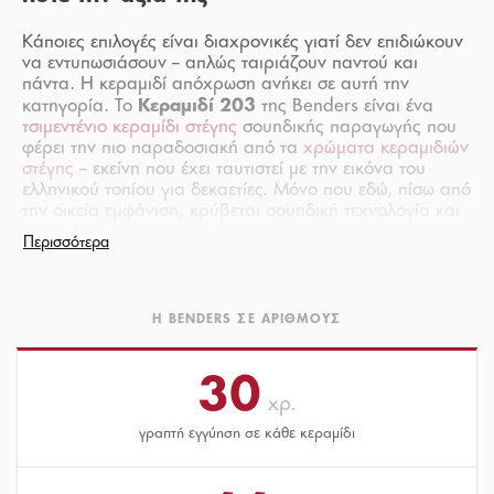
Κάποιες επιλογές είναι διαχρονικές γιατί δεν επιδιώκουν
να εντυπωσιάσουν – απλώς ταιριάζουν παντού και
πάντα. Η κεραμιδί απόχρωση ανήκει σε αυτή την
Κεραμιδί 203
κατηγορία. Το
της Benders είναι ένα
τσιμεντένιο κεραμίδι στέγης
σουηδικής παραγωγής που
φέρει την πιο παραδοσιακή από τα
χρώματα κεραμιδιών
στέγης
– εκείνη που έχει ταυτιστεί με την εικόνα του
ελληνικού τοπίου για δεκαετίες. Μόνο που εδώ, πίσω από
την οικεία εμφάνιση, κρύβεται σουηδική τεχνολογία και
αποδεδειγμένη μακροζωία.
Τεχνικά χαρακτηριστικά που
εξασφαλίζουν σταθερή απόδοση
Η BENDERS ΣΕ ΑΡΙΘΜΟΎΣ
Κεραμιδί 203
Το
μοιράζεται τα ίδια σταθερά
τεχνικά
χαρακτηριστικά κεραμιδιών
με το σύνολο της σειράς
30
33×42 cm
Benders. Κάθε τεμάχιο έχει διαστάσεις
και
χρ.
4 kg
9 τεμάχια ανά
βάρος
, ενώ απαιτούνται μόλις
τετραγωνικό μέτρο
γραπτή εγγύηση σε κάθε κεραμίδι
36 kg/m²
με συνολικό φορτίο
. Η
25%
ελάχιστη κλίση τοποθέτησης ορίζεται στο
, και οι
34 cm
αποστάσεις καδρονιών φτάνουν έως
ανάλογα με